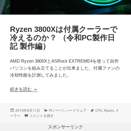
Ryzen 3800Xは付属クーラーで
冷えるのか？ （令和PC製作日
記 製作編）
AMD Ryzen 3800XとASRock EXTREME4を使って自作
パソコンを組み立てることが出来ました。付属ファンの
冷却性能を計測してみました。
Ryzen 3800Xは付属クーラーで冷えるのか？ （
続きを読む
投
カ
タ
2019年8月11日
PCパーツ
,
ハードウェア
CPU
,
Ryzen
,
ク
稿
Ryzen 3800Xは付属クーラーで冷えるのか？ （令和PC製作日記
テ
グ
ーラー
コメントを残す
日:
ゴ
リ
スポンサーリンク