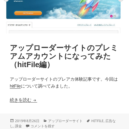
アップローダーサイトのプレミ
アムアカウントになってみた
（hitFile編）
アップローダーサイトのプレアカ体験記事です。今回は
hitFile
について調べてみました。
アップローダーサイトのプレミアムアカウントになって
続きを読む
投
カ
タ
2019年8月26日
アップローダーサイト
HITFILE
,
広告な
稿
アップローダーサイトのプレミアムアカウントになってみた（hitF
テ
グ
し
,
課金
コメントを残す