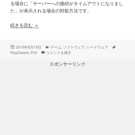
る場合に「サーバーへの接続がタイムアウトになりまし
た」が表示される場合の対処方法です。
PSリモートプレイのセットアップと「サーバー
続きを読む
投
カ
タ
2019年8月19日
ゲーム
,
ソフトウェア
,
ハードウェア
稿
PSリモートプレイのセットアップと「サーバーへの接
テ
グ
PlayStation
,
PS4
コメントを残す
日:
ゴ
リ
スポンサーリンク
ー