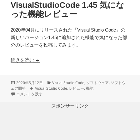
VisualStudioCode 1.45 気にな
った機能レビュー
2020年04月にリリースされた「Visual Studio Code」の
新しいバージョン1.45
に追加された機能で気になった部
分のレビューを投稿してみます。
VisualStudioCode 1.45 気になった機能レビュー
続きを読む
投
カ
2020年5月12日
Visual Studio Code
,
ソフトウェア
,
ソフトウ
稿
タ
テ
ェア開発
Visual Studio Code
,
レビュー
,
機能
日:
VisualStudioCode 1.45 気になった機能レビュー に
グ
ゴ
コメントを残す
リ
ー
スポンサーリンク