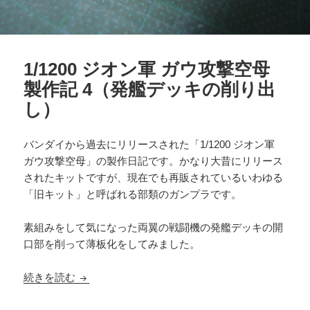
1/1200 ジオン軍 ガウ攻撃空母
製作記 4（発艦デッキの削り出
し）
バンダイから過去にリリースされた「1/1200 ジオン軍
ガウ攻撃空母」の製作日記です。かなり大昔にリリース
されたキットですが、現在でも再販されているいわゆる
「旧キット」と呼ばれる部類のガンプラです。
素組みをして気になった両翼の戦闘機の発艦デッキの開
口部を削って薄板化をしてみました。
1/1200 ジオン軍 ガウ攻撃空母 製作記 4（発艦
続きを読む