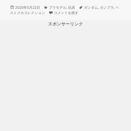
投
カ
タ
2020年5月22日
プラモデル
,
玩具
ガンダム
,
ガンプラ
,
ベ
稿
テ
1/1200 ジオン軍 ガウ攻撃空母 製作記 4（発
グ
ストメカコレクション
コメントを残す
日:
ゴ
リ
スポンサーリンク
ー