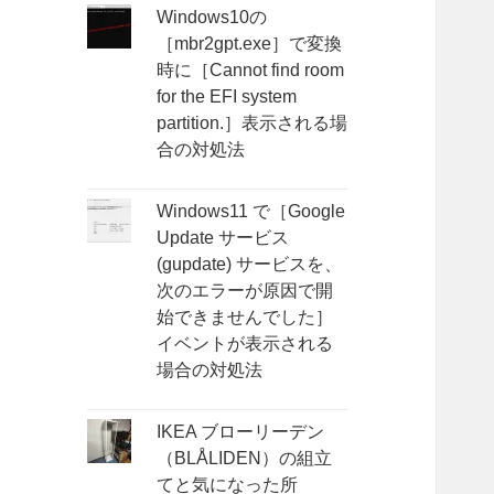
Windows10の
［mbr2gpt.exe］で変換
時に［Cannot find room
for the EFI system
partition.］表示される場
合の対処法
Windows11 で［Google
Update サービス
(gupdate) サービスを、
次のエラーが原因で開
始できませんでした］
イベントが表示される
場合の対処法
IKEA ブローリーデン
（BLÅLIDEN）の組立
てと気になった所