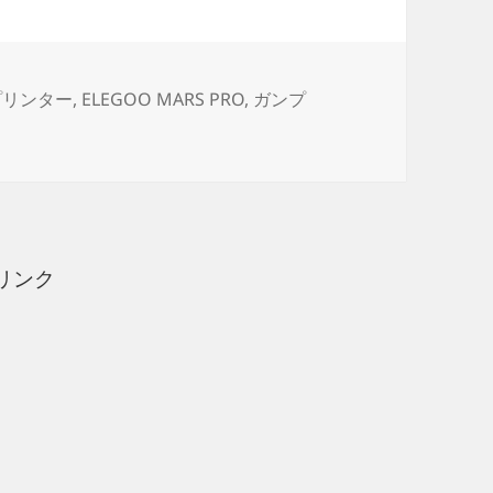
プリンター
,
ELEGOO MARS PRO
,
ガンプ
ルキューレ 製作日誌（9日目）第二艦橋の印刷 に
リンク