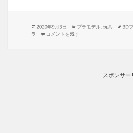
投
カ
タ
2020年9月3日
プラモデル
,
玩具
3D
稿
3Dプリンター 1/1200 ムサイ改型ワ
テ
グ
ラ
コメントを残す
日:
ゴ
リ
ー
スポンサー