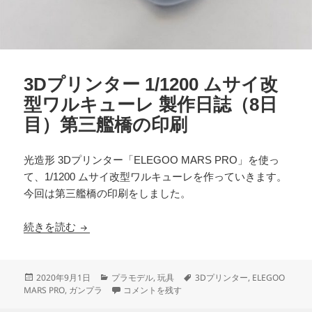
3Dプリンター 1/1200 ムサイ改
型ワルキューレ 製作日誌（8日
目）第三艦橋の印刷
光造形 3Dプリンター「ELEGOO MARS PRO」を使っ
て、1/1200 ムサイ改型ワルキューレを作っていきます。
今回は第三艦橋の印刷をしました。
3Dプリンター 1/1200 ムサイ改型ワルキューレ
続きを読む
投
カ
タ
2020年9月1日
プラモデル
,
玩具
3Dプリンター
,
ELEGOO
稿
テ
3Dプリンター 1/1200 ムサイ改型ワルキューレ
グ
MARS PRO
,
ガンプラ
コメントを残す
日:
ゴ