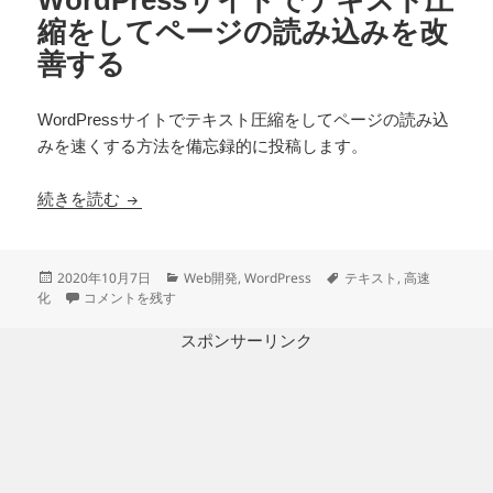
縮をしてページの読み込みを改
善する
WordPressサイトでテキスト圧縮をしてページの読み込
みを速くする方法を備忘録的に投稿します。
WordPressサイトでテキスト圧縮をしてページ
続きを読む
投
カ
タ
2020年10月7日
Web開発
,
WordPress
テキスト
,
高速
稿
WordPressサイトでテキスト圧縮をしてページの読み込みを改善する
テ
グ
化
コメントを残す
日:
ゴ
リ
スポンサーリンク
ー