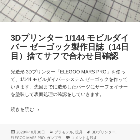
3Dプリンター 1/144 モビルダイ
バー ゼーゴック製作日誌（14日
目）捨てサフで合わせ目確認
光造形 3Dプリンター「ELEGOO MARS PRO」を使っ
て、1/144 モビルダイバーシステム ゼーゴックを作って
いきます。先回までに造形したパーツにサーフェイサー
を塗装して表面処理の確認をしていきます。
3Dプリンター 1/144 モビルダイバー ゼーゴ
続きを読む
投
カ
タ
2020年10月30日
プラモデル
,
玩具
3Dプリンター
,
稿
テ
3Dプリンター 1/144 モビルダイバー
グ
ELEGOO MARS PRO
,
ガンプラ
コメントを残す