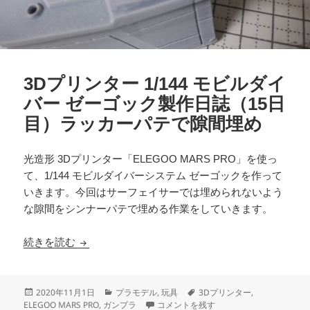
3Dプリンター 1/144 モビルダイ
バー ゼーゴック製作日誌（15日
目）ラッカーパテで隙間埋め
光造形 3Dプリンター「ELEGOO MARS PRO」を使っ
て、1/144 モビルダイバーシステム ゼーゴックを作って
いきます。今回はサーフェイサーでは埋められないよう
な隙間をシンナーパテで埋める作業をしていきます。
3Dプリンター 1/144 モビルダイバー ゼーゴ
続きを読む
投
カ
タ
2020年11月1日
プラモデル
,
玩具
3Dプリンター
,
稿
テ
3Dプリンター 1/144 モビルダイバー
グ
ELEGOO MARS PRO
,
ガンプラ
コメントを残す