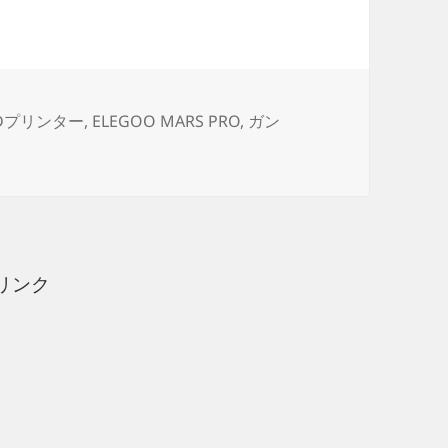
Dプリンター
,
ELEGOO MARS PRO
,
ガン
ー ゼーゴック製作日誌（22日目）ラダー（方向舵）の取付け に
リンク