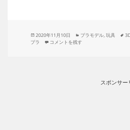
投
カ
タ
2020年11月10日
プラモデル
,
玩具
3
稿
3Dプリンター 1/144 モビルダイバ
テ
グ
プラ
コメントを残す
日:
ゴ
リ
ー
スポンサー