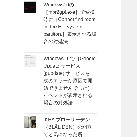
Windows10の
［mbr2gpt.exe］で変換
時に［Cannot find room
for the EFI system
partition.］表示される場
合の対処法
Windows11 で［Google
Update サービス
(gupdate) サービスを、
次のエラーが原因で開
始できませんでした］
イベントが表示される
場合の対処法
IKEA ブローリーデン
（BLÅLIDEN）の組立
てと気になった所