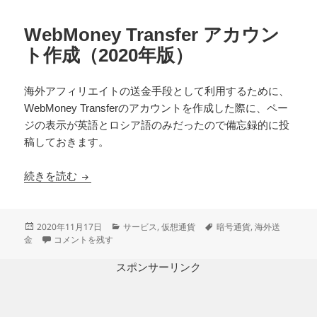
WebMoney Transfer アカウン
ト作成（2020年版）
海外アフィリエイトの送金手段として利用するために、
WebMoney Transferのアカウントを作成した際に、ペー
ジの表示が英語とロシア語のみだったので備忘録的に投
稿しておきます。
WebMoney Transfer アカウント作成（2020年版）
続きを読む
投
カ
タ
2020年11月17日
サービス
,
仮想通貨
暗号通貨
,
海外送
稿
WebMoney Transfer アカウント作成（2020年版） に
テ
グ
金
コメントを残す
日:
ゴ
リ
スポンサーリンク
ー