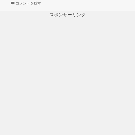
日:
アルティメットコンテナで格納庫風撮影ブース制作（1日目）素組み に
ゴ
コメントを残す
リ
ー
スポンサーリンク