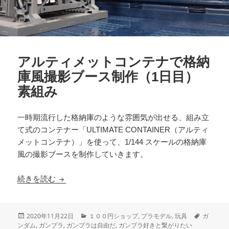
アルティメットコンテナで格納
庫風撮影ブース制作（1日目）
素組み
一時期流行した格納庫のような雰囲気が出せる、組み立
て式のコンテナー「ULTIMATE CONTAINER（アルティ
メットコンテナ）」を使って、1/144 スケールの格納庫
風の撮影ブースを制作していきます。
アルティメットコンテナで格納庫風撮影ブース制
続きを読む
投
カ
タ
2020年11月22日
１００円ショップ
,
プラモデル
,
玩具
ガ
稿
テ
グ
ンダム
,
ガンプラ
,
ガンプラは自由だ
,
ガンプラ好きと繋がりたい