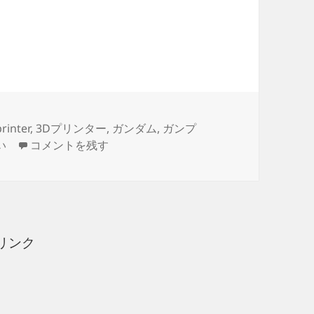
9R ドズル・ザビ専用ドム製作日誌（21日目）「かどまる
rinter
,
3Dプリンター
,
ガンダム
,
ガンプ
1/144 HG改造 MS-09R ドズル・ザビ専用ドム製作
い
コメントを残す
リンク