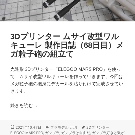
3Dプリンター ムサイ改型ワル
キューレ 製作日誌（68日目）メ
ガ粒子砲の組立て
光造形 3Dプリンター「ELEGOO MARS PRO」を使っ
て、ムサイ改型ワルキューレを作っていきます。今回は
メガ粒子砲の砲身にデカールを貼り付けて完成させてい
きます。
3Dプリンター ムサイ改型ワルキューレ 製作日誌
続きを読む
投
カ
タ
2021年10月7日
プラモデル
,
玩具
3Dプリンター
,
稿
テ
グ
ELEGOO MARS PRO
,
ガンプラ
,
ガンプラは自由だ
,
ガンプラ好きと繋が