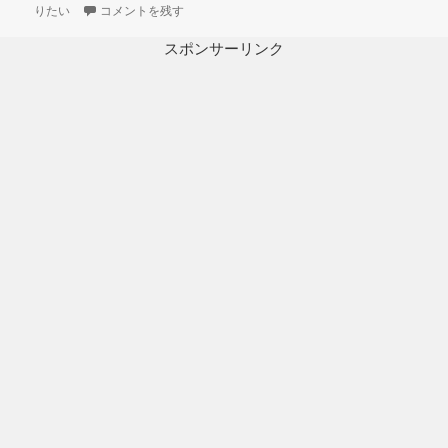
日:
3Dプリンター ムサイ改型ワルキューレ 製作日誌（68日目）メ
ゴ
りたい
コメントを残す
リ
ー
スポンサーリンク