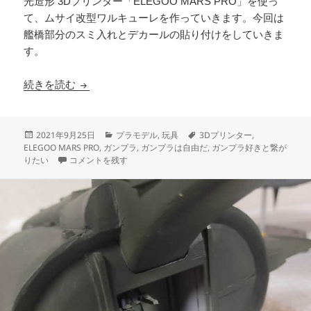
光造形 3Dプリンター「ELEGOO MARS PRO」を使っ
て、ムサイ改型ワルキューレを作っていきます。今回は
艦橋部分のスミ入れとデカールの貼り付けをしていきま
す。
3Dプリンター ムサイ改型ワルキューレ 製作日
続きを読む
投
カ
タ
2021年9月25日
プラモデル
,
玩具
3Dプリンター
,
稿
テ
グ
ELEGOO MARS PRO
,
ガンプラ
,
ガンプラは自由だ
,
ガンプラ好きと繋が
日:
3Dプリンター ムサイ改型ワルキューレ 製作日誌（61日目）艦
ゴ
りたい
コメントを残す
リ
ー