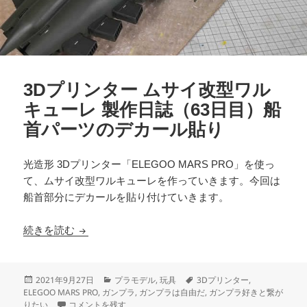
3Dプリンター ムサイ改型ワル
キューレ 製作日誌（63日目）船
首パーツのデカール貼り
光造形 3Dプリンター「ELEGOO MARS PRO」を使っ
て、ムサイ改型ワルキューレを作っていきます。今回は
船首部分にデカールを貼り付けていきます。
3Dプリンター ムサイ改型ワルキューレ 製作日誌
続きを読む
投
カ
タ
2021年9月27日
プラモデル
,
玩具
3Dプリンター
,
稿
テ
グ
ELEGOO MARS PRO
,
ガンプラ
,
ガンプラは自由だ
,
ガンプラ好きと繋が
日:
3Dプリンター ムサイ改型ワルキューレ 製作日誌（63日目）船
ゴ
りたい
コメントを残す