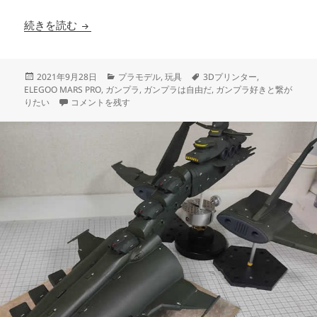
3Dプリンター ムサイ改型ワルキューレ 製作日誌
続きを読む
投
カ
タ
2021年9月28日
プラモデル
,
玩具
3Dプリンター
,
稿
テ
グ
ELEGOO MARS PRO
,
ガンプラ
,
ガンプラは自由だ
,
ガンプラ好きと繋が
日:
3Dプリンター ムサイ改型ワルキューレ 製作日誌（64日目）ネ
ゴ
りたい
コメントを残す
リ
ー