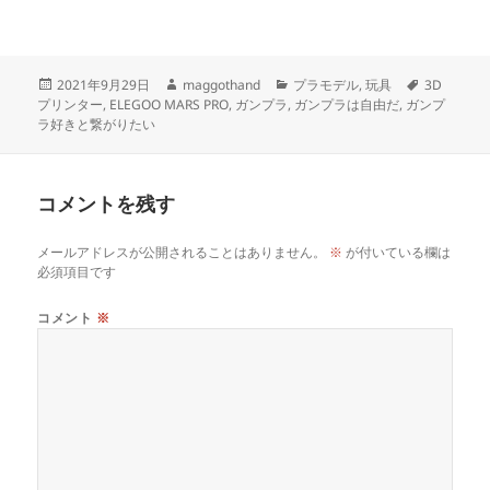
投
作
カ
タ
2021年9月29日
maggothand
プラモデル
,
玩具
3D
稿
成
テ
グ
プリンター
,
ELEGOO MARS PRO
,
ガンプラ
,
ガンプラは自由だ
,
ガンプ
日:
者
ゴ
ラ好きと繋がりたい
リ
ー
コメントを残す
メールアドレスが公開されることはありません。
※
が付いている欄は
必須項目です
コメント
※