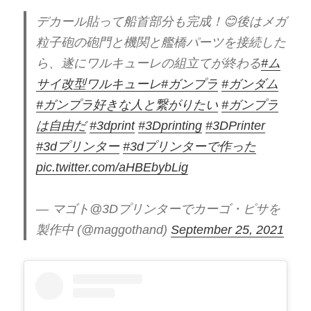
デカール貼って船首部分も完成！😊後はメガ
粒子砲の砲門と機関と艦橋パーツを接続した
ら、遂にワルキューレの組立てが終わる
#ム
サイ改型ワルキューレ
#ガンプラ
#ガンダム
#ガンプラ好きな人と繋がりたい
#ガンプラ
は自由だ
#3dprint
#3Dprinting
#3DPrinter
#3dプリンター
#3dプリンターで作った
pic.twitter.com/aHBEbybLig
— マゴト@3Dプリンターでカーゴ・ピサを
製作中 (@maggothand)
September 25, 2021