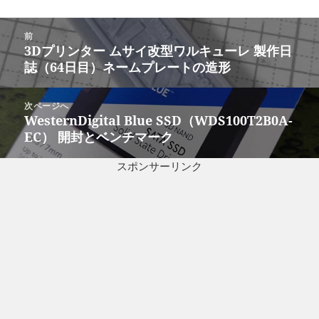
投
前
稿
3Dプリンター ムサイ改型ワルキューレ 製作日
前
ナ
誌（64日目）ネームプレートの造形
の
ビ
投
ゲ
稿:
次ページへ
ー
WesternDigital Blue SSD（WDS100T2B0A-
次
シ
EC） 開封とベンチマーク
の
ョ
投
ン
スポンサーリンク
稿: