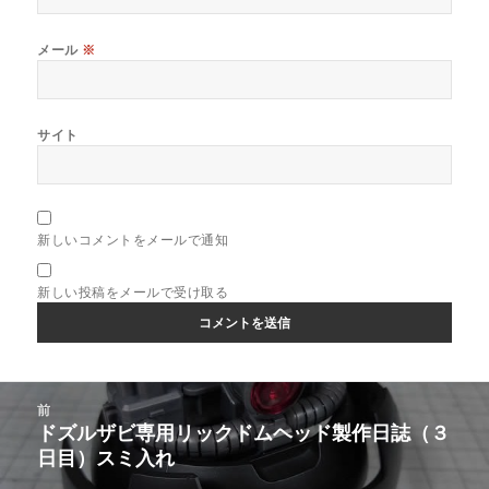
メール
※
サイト
新しいコメントをメールで通知
新しい投稿をメールで受け取る
投
前
稿
ドズルザビ専用リックドムヘッド製作日誌（３
前
ナ
日目）スミ入れ
の
ビ
投