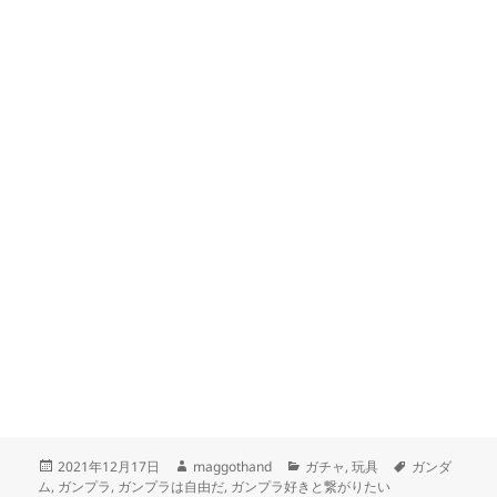
投
作
カ
タ
2021年12月17日
maggothand
ガチャ
,
玩具
ガンダ
稿
成
テ
グ
ム
,
ガンプラ
,
ガンプラは自由だ
,
ガンプラ好きと繋がりたい