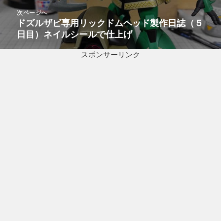
ゲ
稿:
次ページへ
ー
ドズルザビ専用リックドムヘッド製作日誌（５
次
シ
日目）ネイルシールで仕上げ
の
ョ
投
ン
スポンサーリンク
稿: