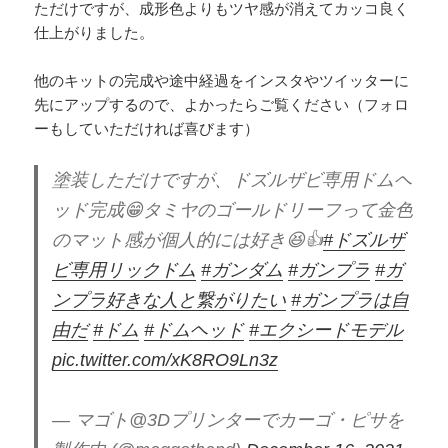
ただけですが、成形色よりもツヤ感が消えてカッコ良く
仕上がりました。
他のキットの完成や途中経過をインスタやツイッターに
先にアップするので、よかったらご覧ください（フォロ
ーもしていただければ喜びます）
塗装しただけですが、ドズルザビ専用ドムヘ
ッド完成😁タミヤのゴールドリーフって金色
のマット感が個人的には好き😆👍
#ドズルザ
ビ専用リックドム
#ガンダム
#ガンプラ
#ガ
ンプラ好きな人と繋がりたい
#ガンプラは自
由だ
#ドム
#ドムヘッド
#エクシードモデル
pic.twitter.com/xK8RO9Ln3z
— マゴト@3Dプリンターでカーゴ・ピサを