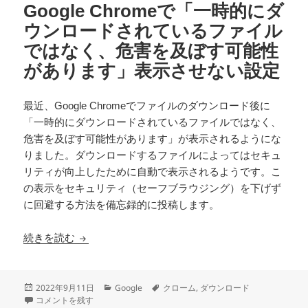
Google Chromeで「一時的にダ
ウンロードされているファイル
ではなく、危害を及ぼす可能性
があります」表示させない設定
最近、Google Chromeでファイルのダウンロード後に
「一時的にダウンロードされているファイルではなく、
危害を及ぼす可能性があります」が表示されるようにな
りました。ダウンロードするファイルによってはセキュ
リティが向上したために自動で表示されるようです。こ
の表示をセキュリティ（セーフブラウジング）を下げず
に回避する方法を備忘録的に投稿します。
Google Chromeで「一時的にダウンロー
続きを読む
投
カ
タ
2022年9月11日
Google
クローム
,
ダウンロード
稿
Google Chromeで「一時的にダウンロードされているファイルでは
テ
グ
コメントを残す