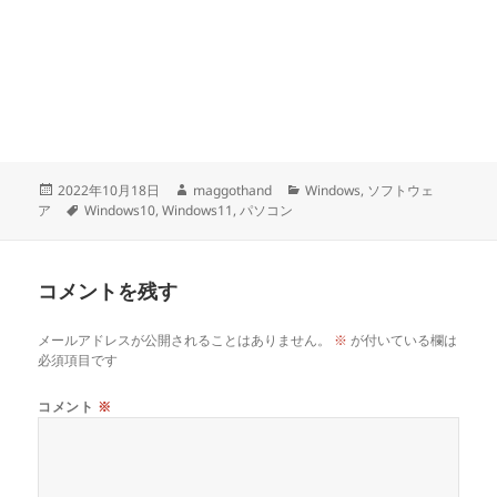
投
作
カ
2022年10月18日
maggothand
Windows
,
ソフトウェ
稿
タ
成
テ
ア
Windows10
,
Windows11
,
パソコン
日:
グ
者
ゴ
リ
ー
コメントを残す
メールアドレスが公開されることはありません。
※
が付いている欄は
必須項目です
コメント
※