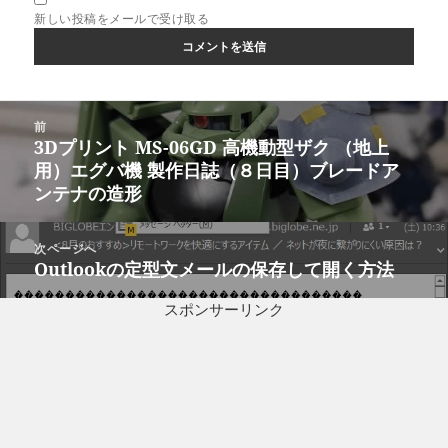
新しい投稿をメールで受け取る
投
前
稿
3Dプリント MS-06GD 高機動型ザク （地上
前
ナ
用）エグバ機 製作日誌（８日目）ブレードア
の
ビ
ンテナの造形
投
ゲ
稿:
ー
次ページへ
シ
Outlookの定型文メールの保存して開く方法
次
ョ
の
ン
スポンサーリンク
投
稿: