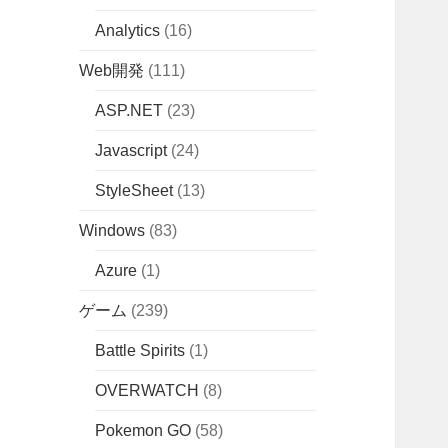
Analytics
(16)
Web開発
(111)
ASP.NET
(23)
Javascript
(24)
StyleSheet
(13)
Windows
(83)
Azure
(1)
ゲーム
(239)
Battle Spirits
(1)
OVERWATCH
(8)
Pokemon GO
(58)