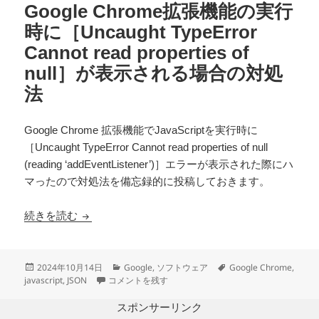
Google Chrome拡張機能の実行
時に［Uncaught TypeError
Cannot read properties of
null］が表示される場合の対処
法
Google Chrome 拡張機能でJavaScriptを実行時に
［Uncaught TypeError Cannot read properties of null
(reading ‘addEventListener’)］エラーが表示された際にハ
マったので対処法を備忘録的に投稿しておきます。
Google Chrome拡張機能の実行時に［Uncaught Type
続きを読む
投
カ
タ
2024年10月14日
Google
,
ソフトウェア
Google Chrome
,
稿
Google Chrome拡張機能の実行時に［Uncaught TypeEr
テ
グ
javascript
,
JSON
コメントを残す
日:
ゴ
リ
スポンサーリンク
ー