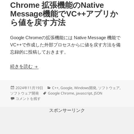
Chrome 拡張機能のNative
Message機能でVC++アプリか
ら値を戻す方法
Google Chromeの拡張機能には Native Message 機能で
VC++で作成した外部プロセスからに値を戻す方法を備
忘録的に投稿しておきます。
Chrome 拡張機能のNative Message機能でV
続きを読む
投
カ
2024年11月19日
C++
,
Google
,
Windows開発
,
ソフトウェア
,
稿
タ
テ
ソフトウェア開発
Google Chrome
,
javascript
,
JSON
日:
Chrome 拡張機能のNative Message機能でVC++アプリから値を戻す方法
グ
ゴ
コメントを残す
リ
ー
スポンサーリンク