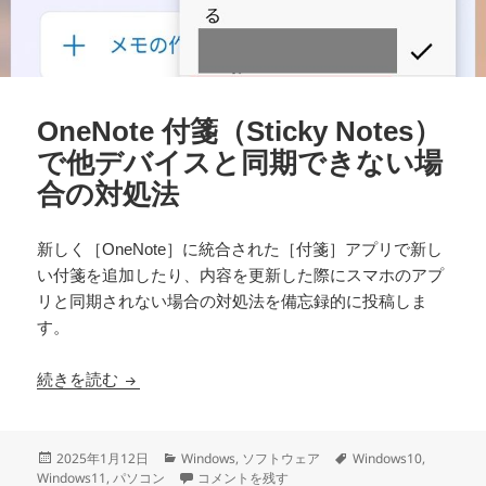
OneNote 付箋（Sticky Notes）
で他デバイスと同期できない場
合の対処法
新しく［OneNote］に統合された［付箋］アプリで新し
い付箋を追加したり、内容を更新した際にスマホのアプ
リと同期されない場合の対処法を備忘録的に投稿しま
す。
OneNote 付箋（Sticky Notes）で他デバイ
続きを読む
投
カ
タ
2025年1月12日
Windows
,
ソフトウェア
Windows10
,
稿
テ
OneNote 付箋（Sticky Notes）で他デバイ
グ
Windows11
,
パソコン
コメントを残す