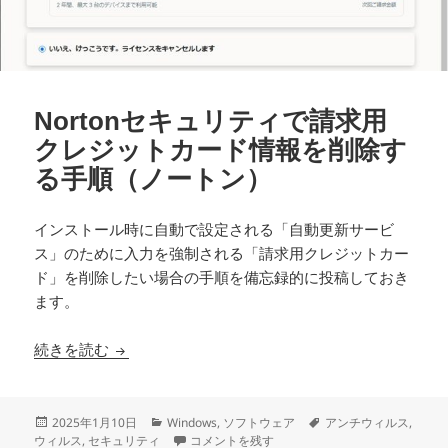
Nortonセキュリティで請求用
クレジットカード情報を削除す
る手順（ノートン）
インストール時に自動で設定される「自動更新サービ
ス」のために入力を強制される「請求用クレジットカー
ド」を削除したい場合の手順を備忘録的に投稿しておき
ます。
Nortonセキュリティで請求用クレジットカード
続きを読む
投
カ
タ
2025年1月10日
Windows
,
ソフトウェア
アンチウィルス
,
稿
テ
Nortonセキュリティで請求用クレジットカー
グ
ウィルス
,
セキュリティ
コメントを残す