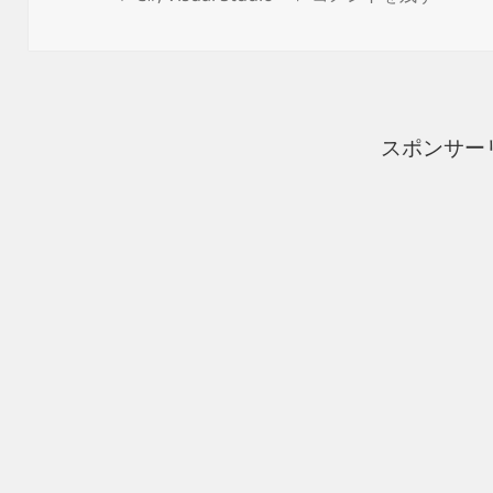
日:
グ
ゴ
リ
ー
スポンサー