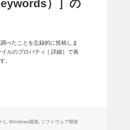
ywords）］の
中で、調べたことを忘録的に投稿しま
ファイルのプロパティ｜詳細］で表
す。
のプロパティ］の［タグ（Keywords）］の取得と追加
ブラリ
,
Windows開発
,
ソフトウェア開発
ァイルのプロパティ］の［タグ（Keywords）］の取得と追加 に