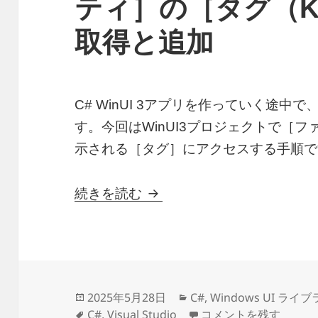
ティ］の［タグ（Ke
取得と追加
C# WinUI 3アプリを作っていく途
す。今回はWinUI3プロジェクトで［
示される［タグ］にアクセスする手順で
C# WinUI3で［ファイル
続きを読む
投
カ
2025年5月28日
C#
,
Windows UI ライ
稿
タ
テ
C# WinUI3で［フ
C#
,
Visual Studio
コメントを残す