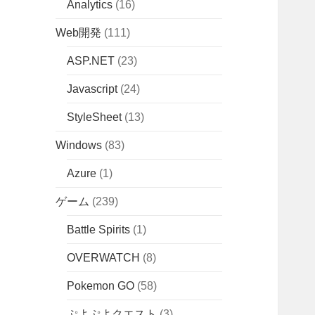
Analytics
(16)
Web開発
(111)
ASP.NET
(23)
Javascript
(24)
StyleSheet
(13)
Windows
(83)
Azure
(1)
ゲーム
(239)
Battle Spirits
(1)
OVERWATCH
(8)
Pokemon GO
(58)
ぷよぷよクエスト
(3)