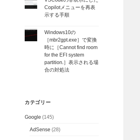
Copilotメニューを再表
示する手順
Windows10の
［mbr2gpt.exe］で変換
時に［Cannot find room
for the EFI system
partition.］表示される場
合の対処法
カテゴリー
Google
(145)
AdSense
(28)