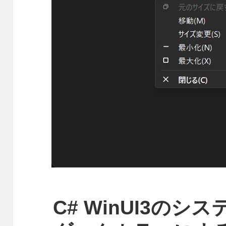
C# WinUI3の