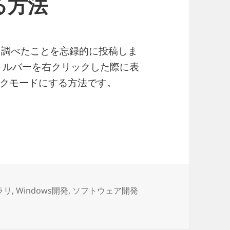
る方法
中で、調べたことを忘録的に投稿しま
イトルバーを右クリックした際に表
クモードにする方法です。
メニューをダークカラーにする方法
ブラリ
,
Windows開発
,
ソフトウェア開発
テムメニューをダークカラーにする方法 に