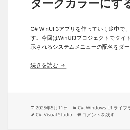
ダークカラーにす
C# WinUI 3アプリを作っていく途
す。今回はWinUI3プロジェクトでタ
示されるシステムメニューの配色をダー
C# WinUI3のシステム
続きを読む
投
カ
2025年5月11日
C#
,
Windows UI ライ
稿
タ
テ
C# WinUI3のシス
C#
,
Visual Studio
コメントを残す
日:
グ
ゴ
リ