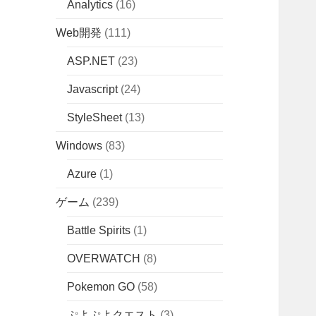
Analytics
(16)
Web開発
(111)
ASP.NET
(23)
Javascript
(24)
StyleSheet
(13)
Windows
(83)
Azure
(1)
ゲーム
(239)
Battle Spirits
(1)
OVERWATCH
(8)
Pokemon GO
(58)
ぷよぷよクエスト
(3)