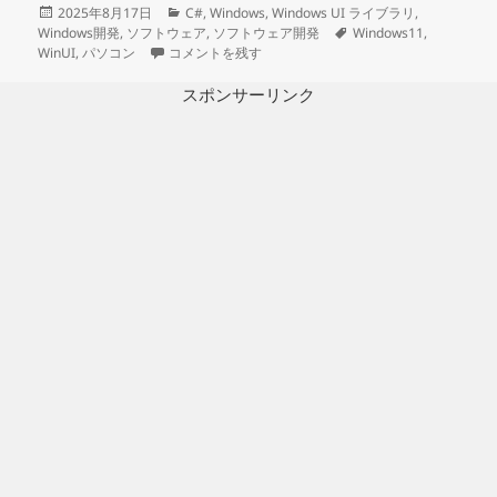
投
カ
2025年8月17日
C#
,
Windows
,
Windows UI ライブラリ
,
稿
テ
タ
Windows開発
,
ソフトウェア
,
ソフトウェア開発
Windows11
,
日:
Visual Studio で［.dll が読み込まれした
ゴ
グ
WinUI
,
パソコン
コメントを残す
リ
ー
スポンサーリンク