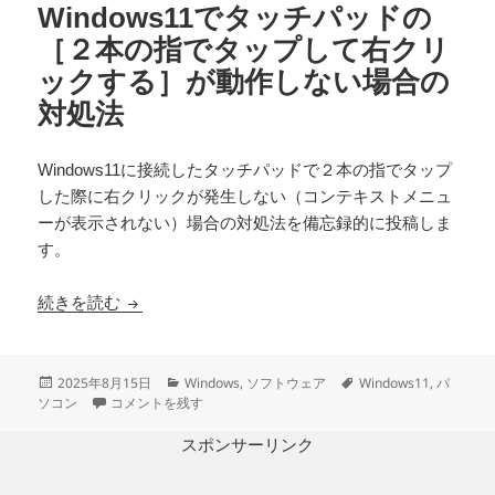
Windows11でタッチパッドの
［２本の指でタップして右クリ
ックする］が動作しない場合の
対処法
Windows11に接続したタッチパッドで２本の指でタップ
した際に右クリックが発生しない（コンテキストメニュ
ーが表示されない）場合の対処法を備忘録的に投稿しま
す。
Windows11でタッチパッドの［２本の指でタ
続きを読む
投
カ
タ
2025年8月15日
Windows
,
ソフトウェア
Windows11
,
パ
稿
Windows11でタッチパッドの［２本の指でタップして右クリ
テ
グ
ソコン
コメントを残す
日:
ゴ
リ
スポンサーリンク
ー