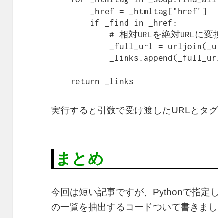
        _href = _htmltag["href"]

        if _find in _href:

            # 相対URLを絶対URLに変換

            _full_url = urljoin(_url, _href)

            _links.append(_full_url)

    return _links
実行すると引数で受け渡したURLとタ
まとめ
今回は短い記事ですが、Pythonで指定
の一覧を抽出するコードついて書きまし