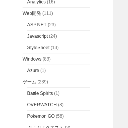
Analytics
(16)
Web開発
(111)
ASP.NET
(23)
Javascript
(24)
StyleSheet
(13)
Windows
(83)
Azure
(1)
ゲーム
(239)
Battle Spirits
(1)
OVERWATCH
(8)
Pokemon GO
(58)
ぷよぷよクエスト
(3)