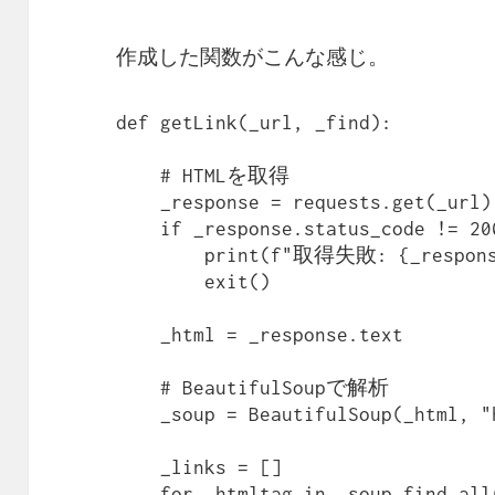
作成した関数がこんな感じ。
def getLink(_url, _find):

    # HTMLを取得

    _response = requests.get(_url)

    if _response.status_code != 200:

        print(f"取得失敗: {_response.status_code}")

        exit()

    _html = _response.text

    # BeautifulSoupで解析

    _soup = BeautifulSoup(_html, "html.parser")

    _links = []

    for _htmltag in _soup.find_all("a", href=True):
