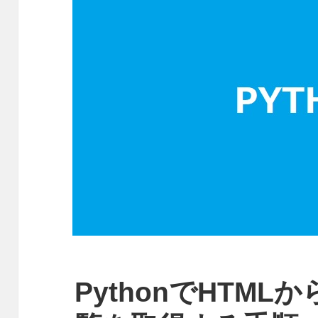
PythonでHTML