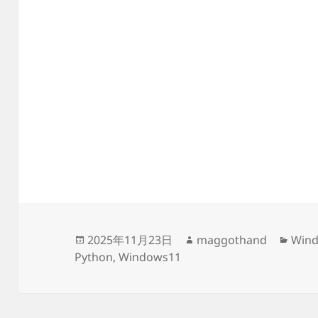
投
作
カ
2025年11月23日
maggothand
Win
稿
成
テ
Python
,
Windows11
日:
者
ゴ
リ
ー