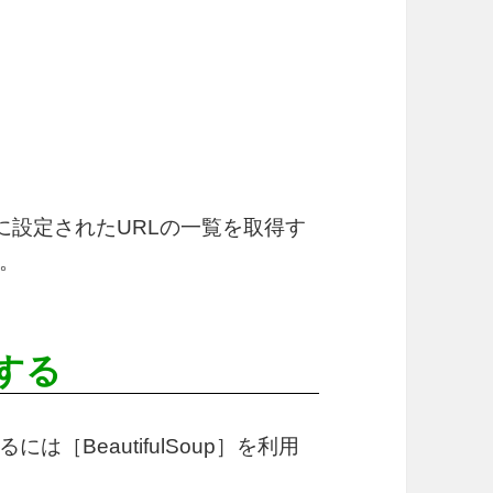
グ）に設定されたURLの一覧を取得す
。
する
には［BeautifulSoup］を利用