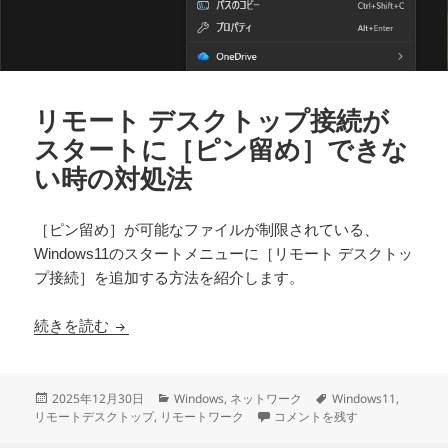
リモート デスクトップ接続が
スタートに［ピン留め］できな
い時の対処法
［ピン留め］が可能なファイルが制限されている、
Windows11のスタートメニューに［リモート デスクトッ
プ接続］を追加する方法を紹介します。
リモート デスクトップ接続がスタートに［ピン
続きを読む
投
カ
タ
2025年12月30日
Windows
,
ネットワーク
Windows11
,
稿
テ
リモート デスクトップ接続がス
グ
リモートデスクトップ
,
リモートワーク
コメントを残す
日:
ゴ