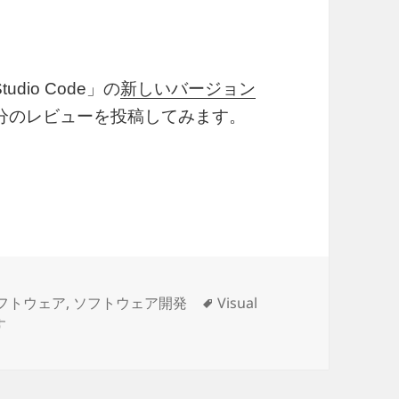
udio Code」の
新しいバージョン
分のレビューを投稿してみます。
107 気になった機能レビュー
タ
フトウェア
,
ソフトウェア開発
Visual
ioCode 1.107 気になった機能レビュー に
グ
す