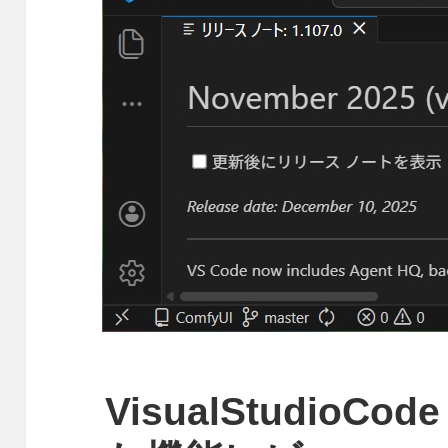
VisualStudioCod