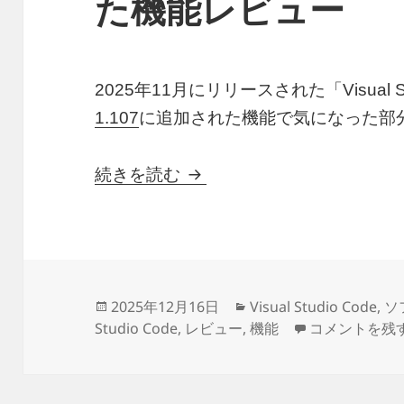
た機能レビュー
2025年11月にリリースされた「Visual St
1.107
に追加された機能で気になった部
VisualStudioCode 1.
続きを読む
投
カ
2025年12月16日
Visual Studio Code
,
ソ
稿
テ
VisualStud
Studio Code
,
レビュー
,
機能
コメントを残
日:
ゴ
リ
ー