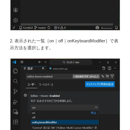
2. 表示された一覧［on｜off｜onKeyboardModifier］で表
示方法を選択します。