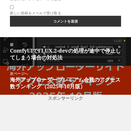
新しい投稿をメールで受け取る
投
前
稿
ComfyUIでFLUX.2-devの処理が途中で停止し
前
ナ
てしまう場合の対処法
の
ビ
投
ゲ
稿:
次ページへ
ー
海外アップローダープレミアム会員のアクセス
次
シ
数ランキング（2025年10月版）
の
ョ
投
ン
スポンサーリンク
稿: