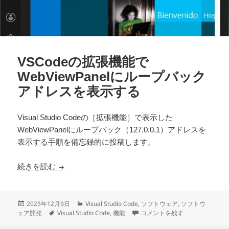
VSCodeの拡張機能で
WebViewPanelにループバック
アドレスを表示する
Visual Studio Codeの［拡張機能］で表示した
WebViewPanelにループバック（127.0.0.1）アドレスを
表示する手順を備忘録的に投稿します。
VSCodeの拡張機能でWebViewPanelにルー
続きを読む
投
カ
2025年12月9日
Visual Studio Code
,
ソフトウェア
,
ソフトウ
稿
タ
テ
VSCodeの拡張機能でWebVie
ェア開発
Visual Studio Code
,
機能
コメントを残す
日:
グ
ゴ