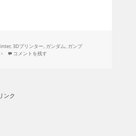
 サーチライト 製作日誌（1日目）3Dデザイン
inter
,
3Dプリンター
,
ガンダム
,
ガンプ
3Dプリント スペースランチ サーチライト 製作日誌（1
い
コメントを残す
リンク