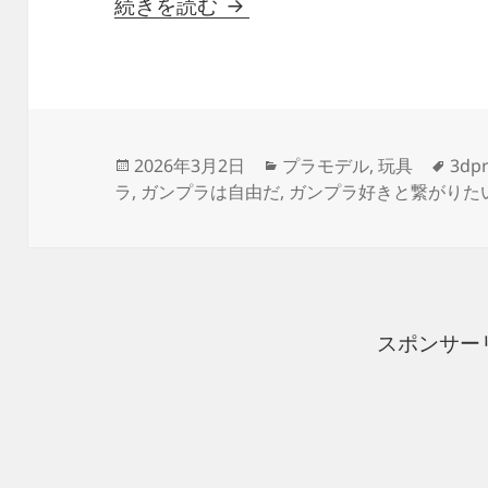
3Dプリント スペースランチ
続きを読む
投
カ
タ
2026年3月2日
プラモデル
,
玩具
3dpr
稿
テ
グ
ラ
,
ガンプラは自由だ
,
ガンプラ好きと繋がりた
日:
ゴ
リ
ー
スポンサー