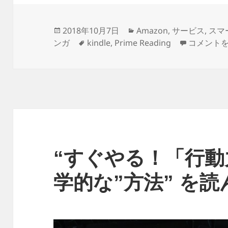
投
カ
2018年10月7日
Amazon
,
サービス
,
スマ
稿
タ
テ
Amazon
ンガ
kindle
,
Prime Reading
コメント
日:
グ
ゴ
リ
ー
“すぐやる！「行動
学的な”方法” を