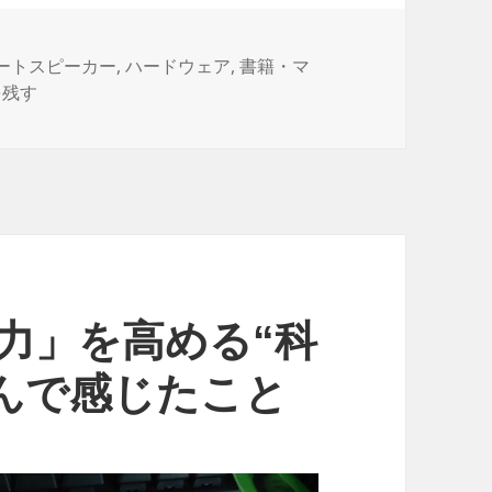
ートスピーカー
,
ハードウェア
,
書籍・マ
 Echo AlexaにKindle Bookの本を読んでもらう（Alexaに読
を残す
力」を高める“科
読んで感じたこと