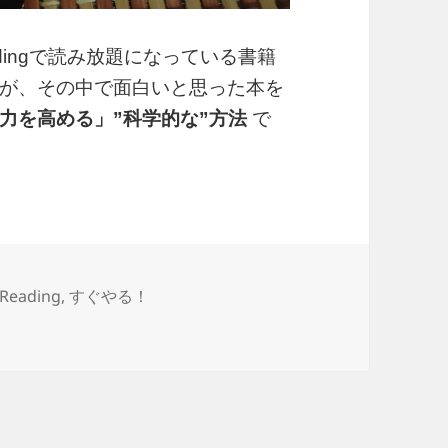
eadingで読み放題になっている書籍
が、その中で面白いと思った本を
力を高める」”科学的な”方法
で
を高める“科学的な”方法” を読んで感じたこと
 Reading
,
すぐやる！
法” を読んで感じたこと に