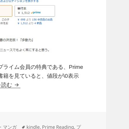
nプライム会員の特典である、Prime
nの書籍を見ていると、値段が\0表示
Amazon Prime Reading で読み放題（
を読む
タ
・マンガ
kindle
,
Prime Reading
,
プ