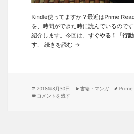
Kindle使ってますか？最近はPrime R
を、時間ができた時に読んでいるのです
紹介します。今回は、
すぐやる！「行動
“すぐやる！「行動力」
す。
続きを読む
投
カ
タ
2018年8月30日
書籍・マンガ
Prime
稿
“すぐやる！「行動力」を高める“科学的な”方
テ
グ
コメントを残す
日:
ゴ
リ
ー