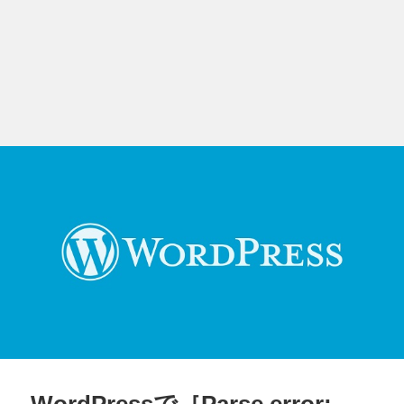
WordPressで［Parse error: