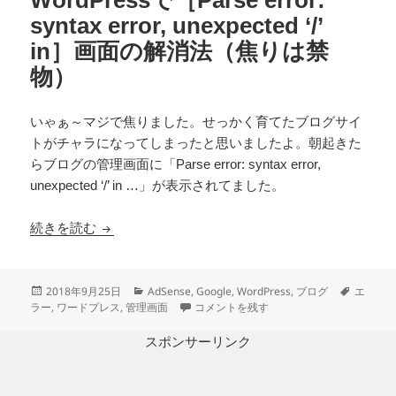
syntax error, unexpected ‘/’
in］画面の解消法（焦りは禁
物）
いゃぁ～マジで焦りました。せっかく育てたブログサイ
トがチャラになってしまったと思いましたよ。朝起きた
らブログの管理画面に「Parse error: syntax error,
unexpected ‘/’ in …」が表示されてました。
WordPressで［Parse error: syntax error, u
続きを読む
投
カ
タ
2018年9月25日
AdSense
,
Google
,
WordPress
,
ブログ
エ
稿
テ
WordPressで［Parse error: syntax e
グ
ラー
,
ワードプレス
,
管理画面
コメントを残す
日:
ゴ
リ
スポンサーリンク
ー