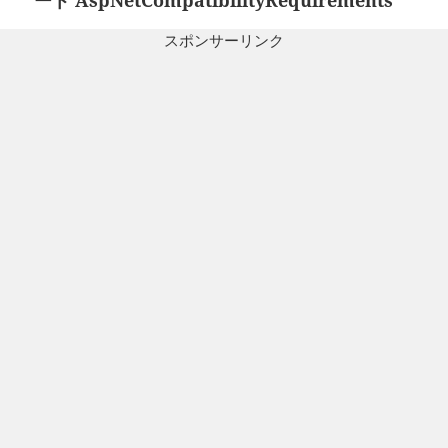
の
ョ
投
ン
スポンサーリンク
稿: