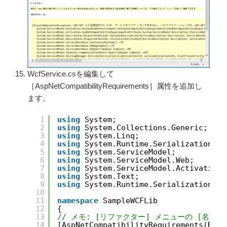
WcfService.csを編集して
［AspNetCompatibilityRequirements］属性を追加し
ます。
1
using
System;
2
using
System.Collections.Generic;
3
using
System.Linq;
4
using
System.Runtime.Serialization;
5
using
System.ServiceModel;
6
using
System.ServiceModel.Web;
7
using
System.ServiceModel.Activation;
8
using
System.Text;
9
using
System.Runtime.Serialization.Js
10
11
namespace
SampleWCFLib
12
{
13
// メモ: [リファクター] メニューの [名前の
14
[AspNetCompatibilityRequirements(Requ