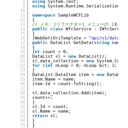
8
using
System.Text;
9
using
System.Runtime.Serialization.Js
10
11
namespace
SampleWCFLib
12
{
13
// メモ: [リファクター] メニューの [名前の
14
public
class
WfcService : IWfcService
15
{
16
[WebGet(UriTemplate = 
"api/v1/data/{n
17
public
DataList GetData(
string
name)
18
{
19
int
count = 0;
20
DataList sl = 
new
DataList();
21
sl.data_collection = 
new
System.Colle
22
for
(
int
nLoop = 0; nLoop &lt; 2; nLo
23
{
24
DataList.DataItem item = 
new
DataList
25
item.Name = name;
26
item.Id = count.ToString();
27
28
sl.data_collection.Add(item);
29
count++;
30
}
31
sl.Id = count;
32
sl.Name = name;
33
return
sl;
34
}
35
}