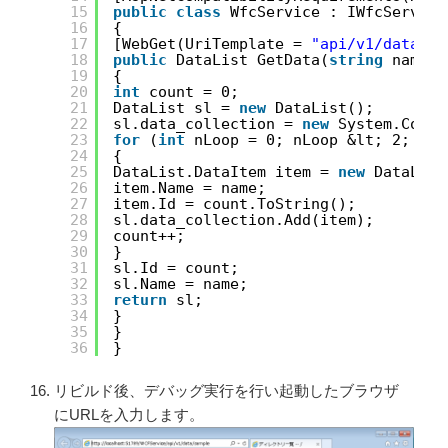
15
public
class
WfcService : IWfcService
16
{
17
[WebGet(UriTemplate = 
"api/v1/data/{n
18
public
DataList GetData(
string
name)
19
{
20
int
count = 0;
21
DataList sl = 
new
DataList();
22
sl.data_collection = 
new
System.Colle
23
for
(
int
nLoop = 0; nLoop &lt; 2; nLo
24
{
25
DataList.DataItem item = 
new
DataList
26
item.Name = name;
27
item.Id = count.ToString();
28
sl.data_collection.Add(item);
29
count++;
30
}
31
sl.Id = count;
32
sl.Name = name;
33
return
sl;
34
}
35
}
36
}
リビルド後、デバッグ実行を行い起動したブラウザ
にURLを入力します。