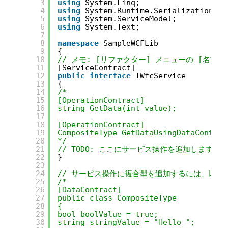
3
using
System.Linq;
4
using
System.Runtime.Serialization;
5
using
System.ServiceModel;
6
using
System.Text;
7
8
namespace
SampleWCFLib
9
{
10
// メモ: [リファクター] メニューの [名前
11
[ServiceContract]
12
public
interface
IWfcService
13
{
14
/*
15
[OperationContract]
16
string GetData(int value);
17
18
[OperationContract]
19
CompositeType GetDataUsingDataContrac
20
*/
21
// TODO: ここにサービス操作を追加します。
22
}
23
24
// サービス操作に複合型を追加するには、以下
25
/*
26
[DataContract]
27
public class CompositeType
28
{
29
bool boolValue = true;
30
string stringValue = "Hello ";