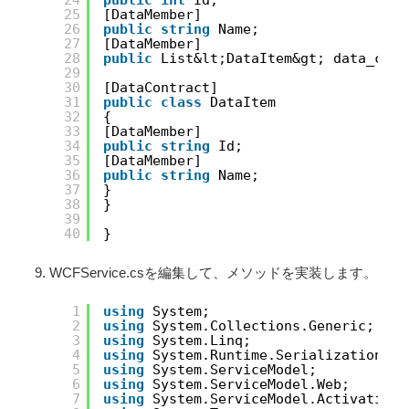
24
public
int
Id;
25
[DataMember]
26
public
string
Name;
27
[DataMember]
28
public
List&lt;DataItem&gt; data_coll
29
30
[DataContract]
31
public
class
DataItem
32
{
33
[DataMember]
34
public
string
Id;
35
[DataMember]
36
public
string
Name;
37
}
38
}
39
40
}
WCFService.csを編集して、メソッドを実装します。
1
using
System;
2
using
System.Collections.Generic;
3
using
System.Linq;
4
using
System.Runtime.Serialization;
5
using
System.ServiceModel;
6
using
System.ServiceModel.Web;
7
using
System.ServiceModel.Activation;