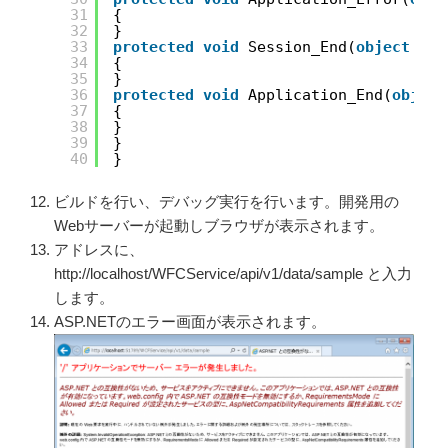
31
{
32
}
33
protected
void
Session_End(
object
sen
34
{
35
}
36
protected
void
Application_End(
object
37
{
38
}
39
}
40
}
ビルドを行い、デバッグ実行を行います。開発用の
Webサーバーが起動しブラウザが表示されます。
アドレスに、
http://localhost/WFCService/api/v1/data/sample と入力
します。
ASP.NETのエラー画面が表示されます。