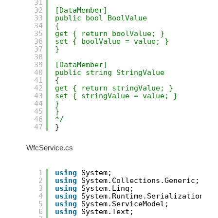
31
32
[DataMember]
33
public bool BoolValue
34
{
35
get { return boolValue; }
36
set { boolValue = value; }
37
}
38
39
[DataMember]
40
public string StringValue
41
{
42
get { return stringValue; }
43
set { stringValue = value; }
44
}
45
}
46
*/
47
}
WfcService.cs
1
using
System;
2
using
System.Collections.Generic;
3
using
System.Linq;
4
using
System.Runtime.Serialization;
5
using
System.ServiceModel;
6
using
System.Text;