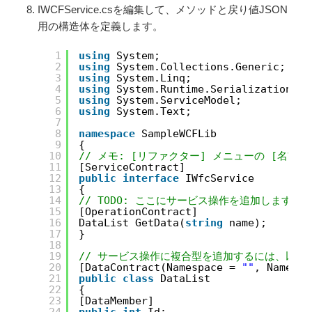
IWCFService.csを編集して、メソッドと戻り値JSON
用の構造体を定義します。
1
using
System;
2
using
System.Collections.Generic;
3
using
System.Linq;
4
using
System.Runtime.Serialization;
5
using
System.ServiceModel;
6
using
System.Text;
7
8
namespace
SampleWCFLib
9
{
10
// メモ: [リファクター] メニューの [名前
11
[ServiceContract]
12
public
interface
IWfcService
13
{
14
// TODO: ここにサービス操作を追加します。
15
[OperationContract]
16
DataList GetData(
string
name);
17
}
18
19
// サービス操作に複合型を追加するには、以下
20
[DataContract(Namespace = 
""
, Name = 
21
public
class
DataList
22
{
23
[DataMember]