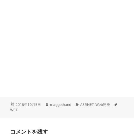
投
作
カ
タ
2016年10月5日
maggothand
ASP.NET
,
Web開発
稿
成
テ
グ
WCF
日:
者
ゴ
リ
ー
コメントを残す