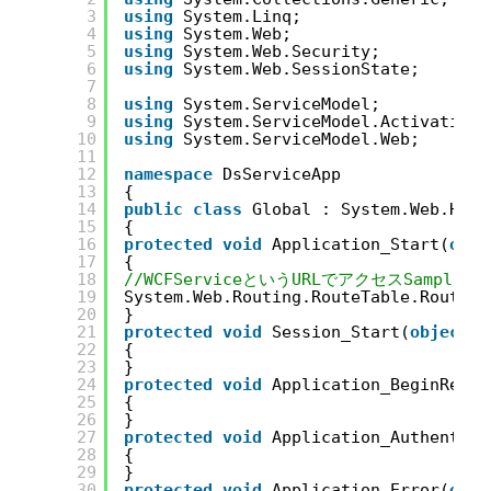
3
using
System.Linq;
4
using
System.Web;
5
using
System.Web.Security;
6
using
System.Web.SessionState;
7
8
using
System.ServiceModel;
9
using
System.ServiceModel.Activation;
10
using
System.ServiceModel.Web;
11
12
namespace
DsServiceApp
13
{
14
public
class
Global : System.Web.Http
15
{
16
protected
void
Application_Start(
obje
17
{
18
//WCFServiceというURLでアクセスSampl
19
System.Web.Routing.RouteTable.Routes.
20
}
21
protected
void
Session_Start(
object
s
22
{
23
}
24
protected
void
Application_BeginReque
25
{
26
}
27
protected
void
Application_Authentica
28
{
29
}
30
protected
void
Application_Error(
obje