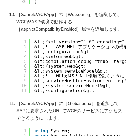
36
}
［SampleWCFApp］の［Web.config］を編集して、
WCFがASP環境で動作する
［aspNetCompatibilityEnabled］属性を追加します。
1
&lt;?xml version="1.0" encoding="utf-
2
&lt;!-- ASP.NET アプリケーションの構成
3
&lt;configuration&gt;
4
&lt;system.web&gt;
5
&lt;compilation debug="true" targetFr
6
&lt;/system.web&gt;
7
&lt;system.serviceModel&gt;
8
&lt;!-- WCFがASP.NET環境で動くように --&
9
&lt;serviceHostingEnvironment aspNetC
10
&lt;/system.serviceModel&gt;
11
&lt;/configuration&gt;
［SampleWCFApp］に［Global.asax］を追加して、
ASPに要求されたURLでWCFのサービスにアクセス
できるようにします。
1
using
System;
2
using
System.Collections.Generic;