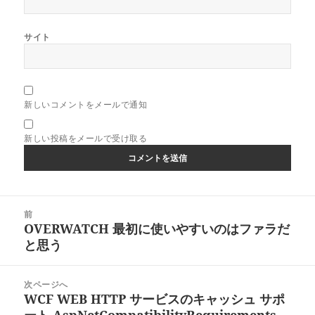
サイト
新しいコメントをメールで通知
新しい投稿をメールで受け取る
投
前
稿
OVERWATCH 最初に使いやすいのはファラだ
前
ナ
と思う
の
ビ
投
ゲ
稿:
次ページへ
ー
WCF WEB HTTP サービスのキャッシュ サポ
次
シ
ート AspNetCompatibilityRequirements