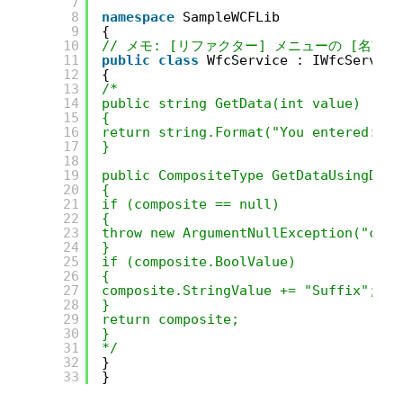
7
8
namespace
SampleWCFLib
9
{
10
// メモ: [リファクター] メニューの [名前の
11
public
class
WfcService : IWfcService
12
{
13
/*
14
public string GetData(int value)
15
{
16
return string.Format("You entered: {0
17
}
18
19
public CompositeType GetDataUsingData
20
{
21
if (composite == null)
22
{
23
throw new ArgumentNullException("comp
24
}
25
if (composite.BoolValue)
26
{
27
composite.StringValue += "Suffix";
28
}
29
return composite;
30
}
31
*/
32
}
33
}