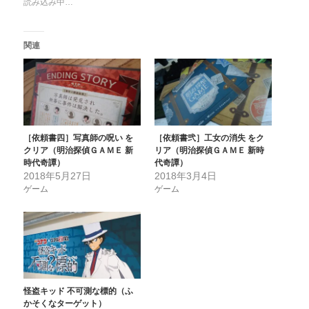
読み込み中…
関連
［依頼書四］写真師の呪い を
［依頼書弐］工女の消失 をク
クリア（明治探偵ＧＡＭＥ 新
リア（明治探偵ＧＡＭＥ 新時
時代奇譚）
代奇譚）
2018年5月27日
2018年3月4日
ゲーム
ゲーム
怪盗キッド 不可測な標的（ふ
かそくなターゲット）