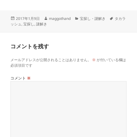
投
作
カ
タ
2017年1月9日
maggothand
宝探し・謎解き
タカラ
稿
成
テ
グ
ッシュ
,
宝探し
,
謎解き
日:
者
ゴ
リ
ー
コメントを残す
メールアドレスが公開されることはありません。
※
が付いている欄は
必須項目です
コメント
※