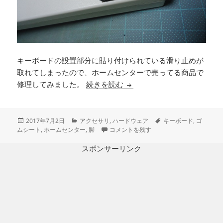
キーボードの設置部分に貼り付けられている滑り止めが
取れてしまったので、ホームセンターで売ってる商品で
キーボードの脚修理をしまし
修理してみました。
続きを読む
投
カ
タ
2017年7月2日
アクセサリ
,
ハードウェア
キーボード
,
ゴ
稿
テ
キーボードの脚修理をしました に
グ
ムシート
,
ホームセンター
,
脚
コメントを残す
日:
ゴ
リ
スポンサーリンク
ー