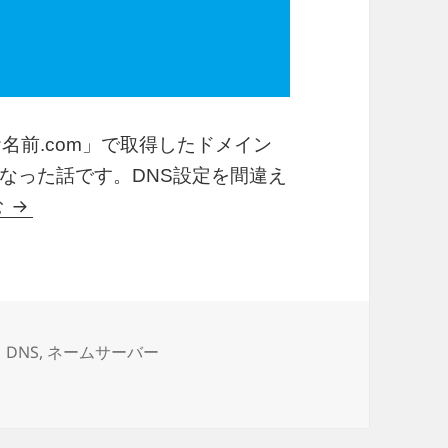
お名前.com」で取得したドメイン
なった話です。DNS設定を間違え
お名前.comのブログが表示されない（DNS Non-existe
む
タ
DNS
,
ネームサーバー
xistent domain） に
グ