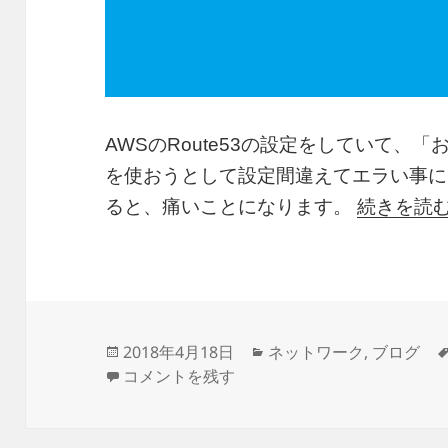
AWSのRoute53の設定をしていて、「
を使おうとして設定間違えてエラい事に
ると、痛いことになります。
続きを読
投
カ
2018年4月18日
ネットワーク
,
ブログ
稿
お名前.comのブログが表示されない（DNS Non-e
テ
コメントを残す
日:
ゴ
リ
ー