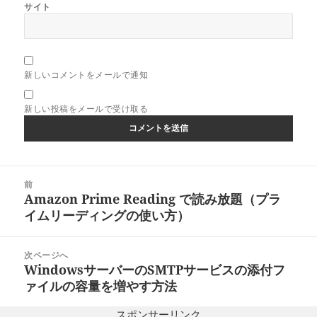
サイト
新しいコメントをメールで通知
新しい投稿をメールで受け取る
投
前
稿
Amazon Prime Reading で読み放題（プラ
前
ナ
イムリーディングの使い方）
の
ビ
投
ゲ
稿:
次ページへ
ー
WindowsサーバーのSMTPサービスの添付フ
次
シ
ァイルの容量を増やす方法
の
ョ
投
ン
スポンサーリンク