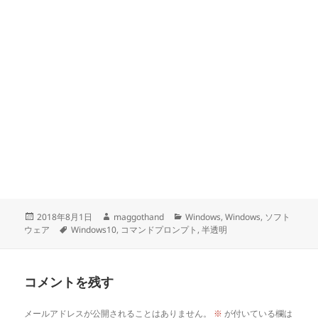
投
作
カ
2018年8月1日
maggothand
Windows
,
Windows
,
ソフト
稿
タ
成
テ
ウェア
Windows10
,
コマンドプロンプト
,
半透明
日:
グ
者
ゴ
リ
ー
コメントを残す
メールアドレスが公開されることはありません。
※
が付いている欄は