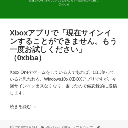
Xboxアプリで「現在サインイ
ンすることができません。もう
一度お試しください」
（0xbba）
Xbox Oneでゲームをしている人であれば、ほぼ使って
いると思われる、Windows10のXBOXアプリですが、今
回サインイン出来なくなり、困ったので備忘録的に投稿
します。
Xboxアプリで「現在サインインすることができま
続きを読む
投
カ
タ
2018年9月6日
Windows
,
XBOX
,
ソフトウェア