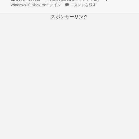
稿
テ
Xboxアプリで「現在サインインすること
グ
Windows10
,
xbox
,
サインイン
コメントを残す
日:
ゴ
リ
スポンサーリンク
ー