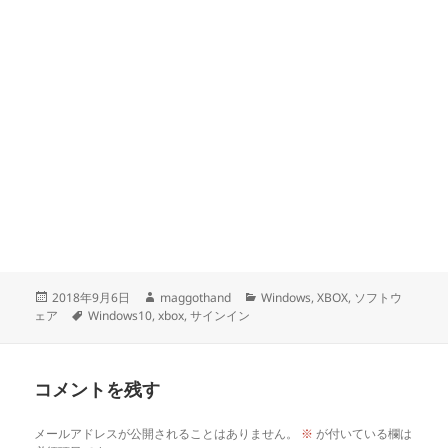
投
作
カ
2018年9月6日
maggothand
Windows
,
XBOX
,
ソフトウ
稿
タ
成
テ
ェア
Windows10
,
xbox
,
サインイン
日:
グ
者
ゴ
リ
ー
コメントを残す
メールアドレスが公開されることはありません。
※
が付いている欄は