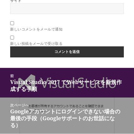
サイト
新しいコメントをメールで通知
新しい投稿をメールで受け取る
投
前
稿
Visual Studio 2017 でWebサービスを新規作
前
ナ
成する手順
の
ビ
投
ゲ
稿:
次ページへ
ー
Googleアカウントにログインできない場合の
次
シ
最後の手段（Googleサポートのお世話にな
の
ョ
る）
投
ン
稿: