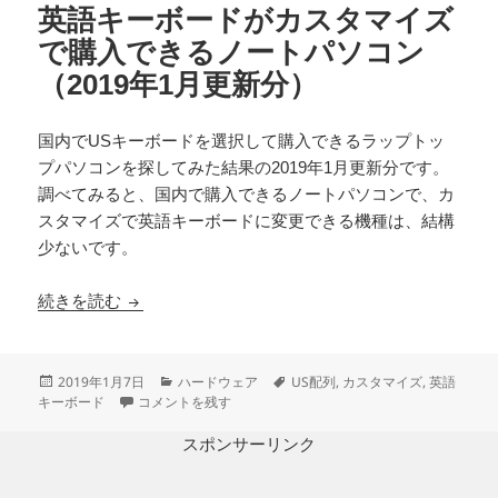
英語キーボードがカスタマイズ
で購入できるノートパソコン
（2019年1月更新分）
国内でUSキーボードを選択して購入できるラップトッ
プパソコンを探してみた結果の2019年1月更新分です。
調べてみると、国内で購入できるノートパソコンで、カ
スタマイズで英語キーボードに変更できる機種は、結構
少ないです。
英語キーボードがカスタマイズで購入できるノート
続きを読む
投
カ
タ
2019年1月7日
ハードウェア
US配列
,
カスタマイズ
,
英語
稿
英語キーボードがカスタマイズで購入できるノートパソコン（2
テ
グ
キーボード
コメントを残す
日:
ゴ
リ
スポンサーリンク
ー