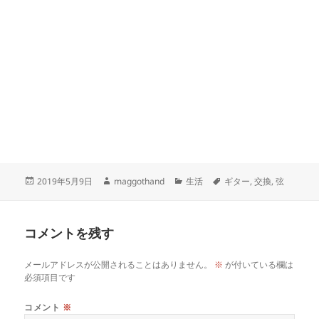
投
作
カ
タ
2019年5月9日
maggothand
生活
ギター
,
交換
,
弦
稿
成
テ
グ
日:
者
ゴ
リ
コメントを残す
ー
メールアドレスが公開されることはありません。
※
が付いている欄は
必須項目です
コメント
※