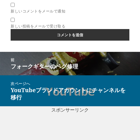
新しいコメントをメールで通知
新しい投稿をメールで受け取る
投
前
稿
フォークギターのペグ修理
前
ナ
の
ビ
投
次ページへ
ゲ
稿:
YouTubeブランドアカウントにチャンネルを
次
ー
移行
の
シ
投
ョ
スポンサーリンク
稿:
ン