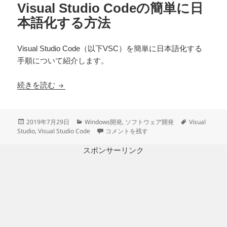
Visual Studio Codeの簡単に日
本語化する方法
Visual Studio Code（以下VSC）を簡単に日本語化する
手順について紹介します。
Visual Studio Codeの簡単に日本語化する方法
続きを読む
投
カ
タ
2019年7月29日
Windows開発
,
ソフトウェア開発
Visual
稿
テ
Visual Studio Codeの簡単に日本語化する方
グ
Studio
,
Visual Studio Code
コメントを残す
日:
ゴ
リ
スポンサーリンク
ー