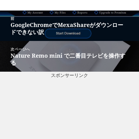
投
前
稿
GoogleChromeでMexaShareがダウンロー
前
ナ
ドできない訳
の
ビ
投
ゲ
稿:
次ページへ
ー
Nature Remo mini で二番目テレビを操作す
次
シ
る
の
ョ
投
ン
スポンサーリンク
稿: