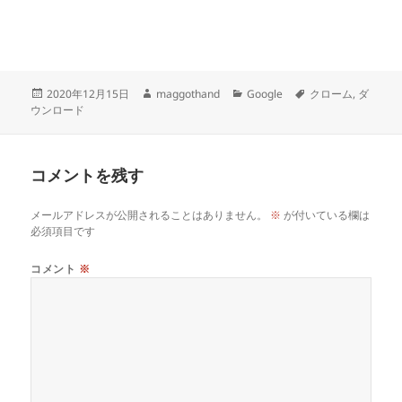
投
作
カ
タ
2020年12月15日
maggothand
Google
クローム
,
ダ
稿
成
テ
グ
ウンロード
日:
者
ゴ
リ
ー
コメントを残す
メールアドレスが公開されることはありません。
※
が付いている欄は
必須項目です
コメント
※