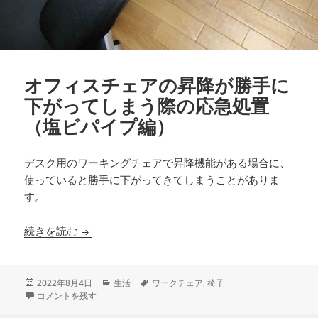
オフィスチェアの昇降が勝手に
下がってしまう際の応急処置
（塩ビパイプ編）
デスク用のワーキングチェアで昇降機能がある場合に、
使っていると勝手に下がってきてしまうことがありま
す。
オフィスチェアの昇降が勝手に下がってしまう際
続きを読む
投
カ
タ
2022年8月4日
生活
ワークチェア
,
椅子
稿
オフィスチェアの昇降が勝手に下がってしまう際の応急処置（塩ビパイプ
テ
グ
コメントを残す
日:
ゴ