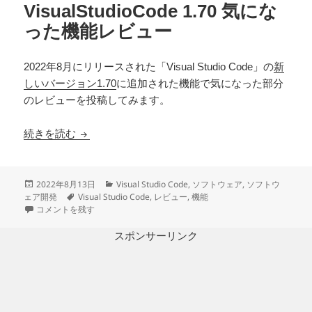
VisualStudioCode 1.70 気にな
った機能レビュー
2022年8月にリリースされた「Visual Studio Code」の
新
しいバージョン1.70
に追加された機能で気になった部分
のレビューを投稿してみます。
VisualStudioCode 1.70 気になった機能レビュー
続きを読む
投
カ
2022年8月13日
Visual Studio Code
,
ソフトウェア
,
ソフトウ
稿
タ
テ
ェア開発
Visual Studio Code
,
レビュー
,
機能
日:
VisualStudioCode 1.70 気になった機能レビュー に
グ
ゴ
コメントを残す
リ
ー
スポンサーリンク